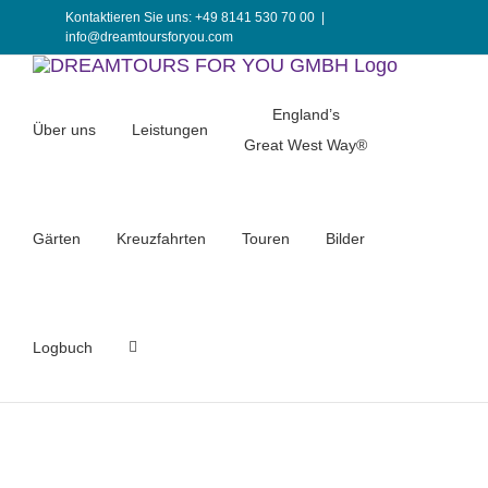
Zum
Kontaktieren Sie uns: +49 8141 530 70 00
|
info@dreamtoursforyou.com
Inhalt
springen
England’s
Über uns
Leistungen
Great West Way®
Gärten
Kreuzfahrten
Touren
Bilder
Logbuch