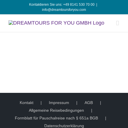
Zum
Kontaktieren Sie uns: +49 8141 530 70 00
|
info@dreamtoursforyou.com
Inhalt
springen
Kontakt
Impressum
AGB
Allgemeine Reisebedingungen
Formblatt für Pauschalreise nach § 651a BGB
Datenschutzerklärung