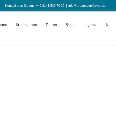
Kontaktieren Sie uns: +49 8141 530 70 00
|
info@dreamtoursforyou.com
rten
Kreuzfahrten
Touren
Bilder
Logbuch