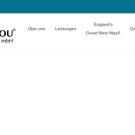
England’s
Über uns
Leistungen
Gä
Great West Way®