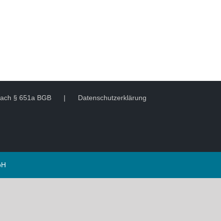
 nach § 651a BGB
Datenschutzerklärung
bH