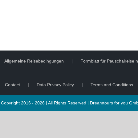
Allgemeine Reisebedingungen
Formblatt für Pauschalreise
Contact
Data Privacy Policy
Terms and Conditions
 Copyright 2016 -
2026 | All Rights Reserved |
Dreamtours for you Gm