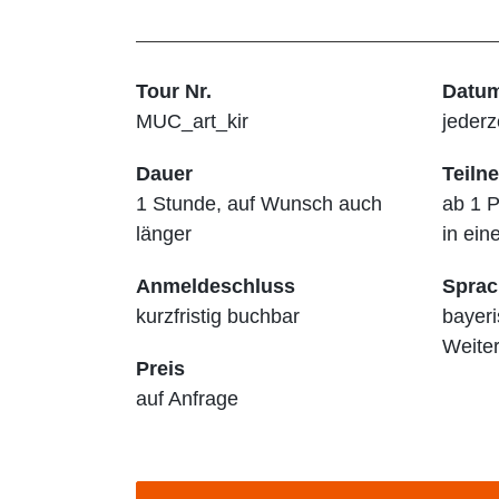
Tour Nr.
Datu
MUC_art_kir
jederz
Dauer
Teiln
1 Stunde, auf Wunsch auch
ab 1 
länger
in ein
Anmeldeschluss
Sprac
kurzfristig buchbar
bayeri
Weiter
Preis
auf Anfrage