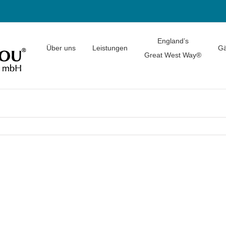
England’s
Über uns
Leistungen
Gä
Great West Way®