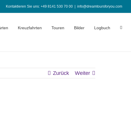
Kontaktieren Sie uns: +49 8141 530 70 00
|
info@dreamtoursforyou.com
rten
Kreuzfahrten
Touren
Bilder
Logbuch
Zurück
Weiter