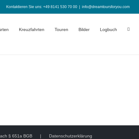
Kontaktieren Sie uns: +49 8141 530 70 00
|
info@dreamtoursforyou.com
rten
Kreuzfahrten
Touren
Bilder
Logbuch
 nach § 651a BGB
Datenschutzerklärung