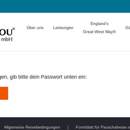
England’s
Über uns
Leistungen
Gä
Great West Way®
en, gib bitte dein Passwort unten ein:
Allgemeine Reisebedingungen
Formblatt für Pauschalreise