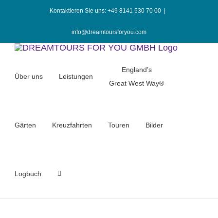
Zum
Kontaktieren Sie uns: +49 8141 530 70 00
|
Inhalt
springen
info@dreamtoursforyou.com
England’s
Über uns
Leistungen
Great West Way®
Gärten
Kreuzfahrten
Touren
Bilder
Logbuch